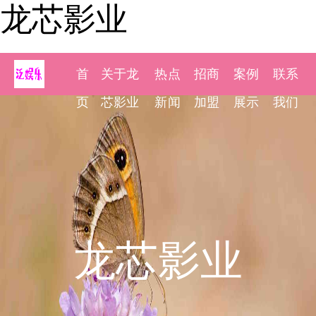
龙芯影业
首
关于龙
热点
招商
案例
联系
页
芯影业
新闻
加盟
展示
我们
龙芯影业